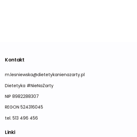
Kontakt
m.lesniewska@dietetykanienazarty.pl
Dietetyka #NieNaŻarty
NIP 8982288307
REGON 524316045
tel.
513 496 456
Linki